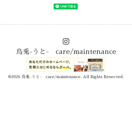
烏兎-うと- care/maintenance
©2026
烏兎-うと- care/maintenance
. All Rights Reserved.