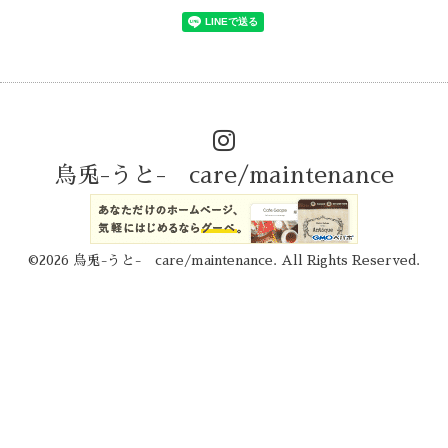
烏兎-うと- care/maintenance
©2026
烏兎-うと- care/maintenance
. All Rights Reserved.