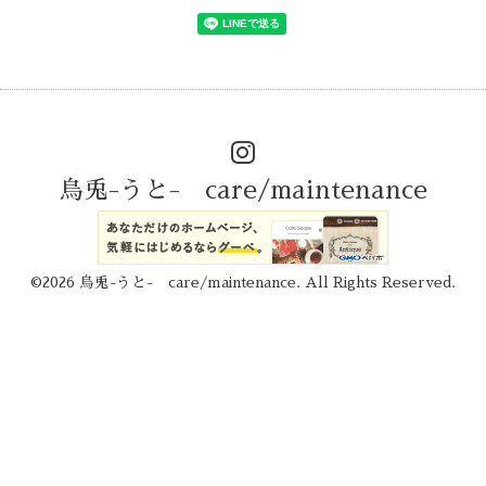
烏兎-うと- care/maintenance
©2026
烏兎-うと- care/maintenance
. All Rights Reserved.