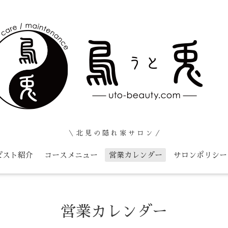
＼ 北 見 の 隠 れ 家 サ ロ ン ／
ピスト紹介
コースメニュー
営業カレンダー
サロンポリシー
営業カレンダー