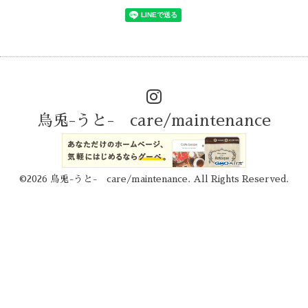
烏兎-うと- care/maintenance
©2026
烏兎-うと- care/maintenance
. All Rights Reserved.