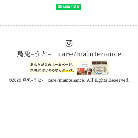
烏兎-うと- care/maintenance
©2026
烏兎-うと- care/maintenance
. All Rights Reserved.