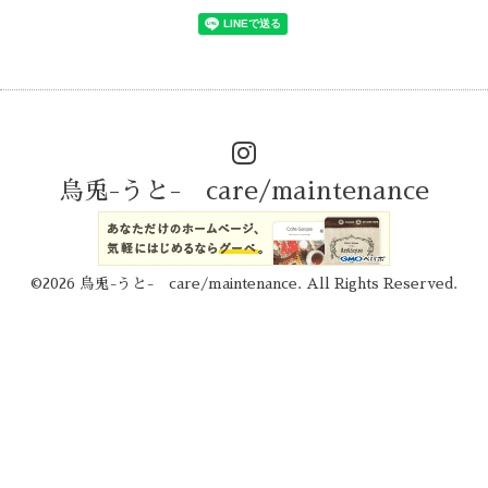
烏兎-うと- care/maintenance
©2026
烏兎-うと- care/maintenance
. All Rights Reserved.