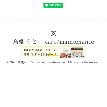
烏兎-うと- care/maintenance
©2026
烏兎-うと- care/maintenance
. All Rights Reserved.