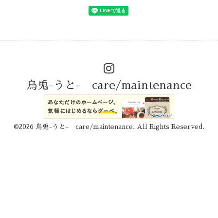
烏兎-うと- care/maintenance
©2026
烏兎-うと- care/maintenance
. All Rights Reserved.