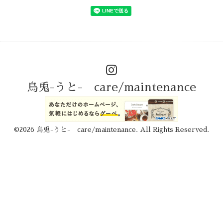
烏兎-うと- care/maintenance
©2026
烏兎-うと- care/maintenance
. All Rights Reserved.