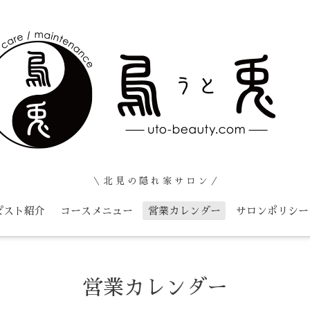
＼ 北 見 の 隠 れ 家 サ ロ ン ／
ピスト紹介
コースメニュー
営業カレンダー
サロンポリシー
営業カレンダー