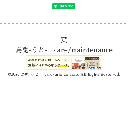
烏兎-うと- care/maintenance
©2026
烏兎-うと- care/maintenance
. All Rights Reserved.