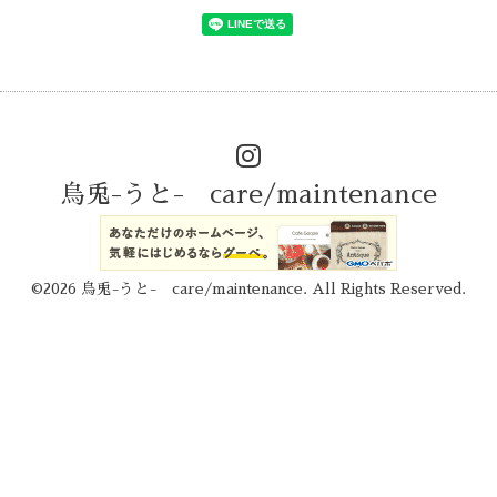
烏兎-うと- care/maintenance
©2026
烏兎-うと- care/maintenance
. All Rights Reserved.