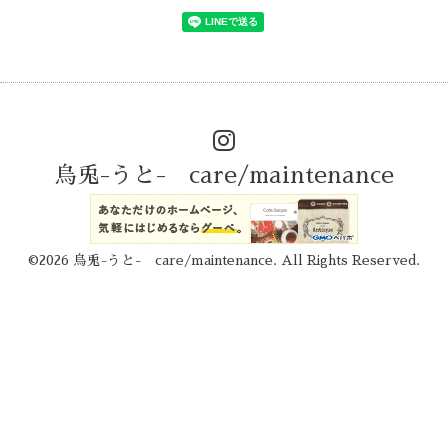
烏兎-うと- care/maintenance
©2026
烏兎-うと- care/maintenance
. All Rights Reserved.