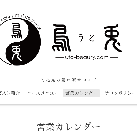
＼ 北 見 の 隠 れ 家 サ ロ ン ／
ピスト紹介
コースメニュー
営業カレンダー
サロンポリシー
営業カレンダー