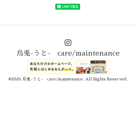
烏兎-うと- care/maintenance
©2026
烏兎-うと- care/maintenance
. All Rights Reserved.