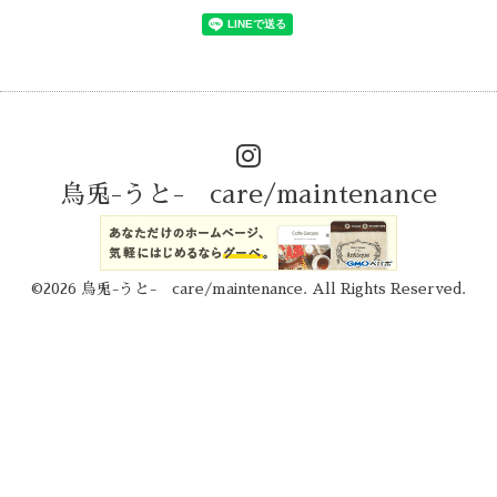
烏兎-うと- care/maintenance
©2026
烏兎-うと- care/maintenance
. All Rights Reserved.