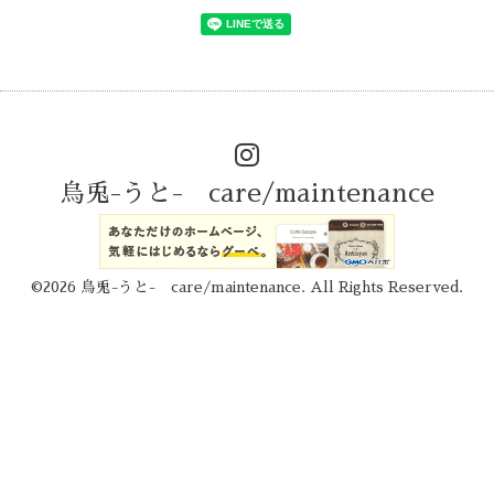
烏兎-うと- care/maintenance
©2026
烏兎-うと- care/maintenance
. All Rights Reserved.