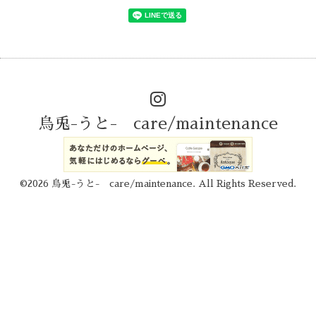
烏兎-うと- care/maintenance
©2026
烏兎-うと- care/maintenance
. All Rights Reserved.