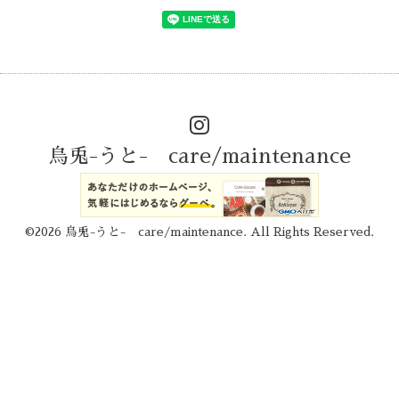
烏兎-うと- care/maintenance
©2026
烏兎-うと- care/maintenance
. All Rights Reserved.