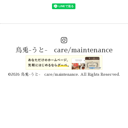
烏兎-うと- care/maintenance
©2026
烏兎-うと- care/maintenance
. All Rights Reserved.