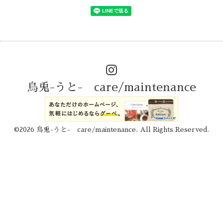
烏兎-うと- care/maintenance
©2026
烏兎-うと- care/maintenance
. All Rights Reserved.