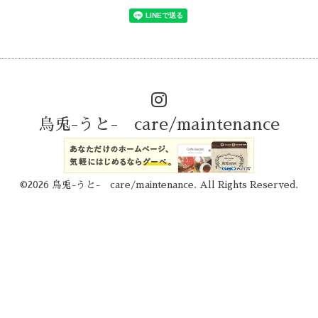
烏兎-うと- care/maintenance
©2026
烏兎-うと- care/maintenance
. All Rights Reserved.