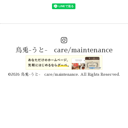
烏兎-うと- care/maintenance
©2026
烏兎-うと- care/maintenance
. All Rights Reserved.