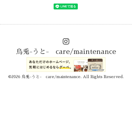
烏兎-うと- care/maintenance
©2026
烏兎-うと- care/maintenance
. All Rights Reserved.