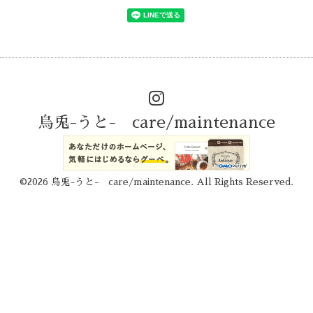
烏兎-うと- care/maintenance
©2026
烏兎-うと- care/maintenance
. All Rights Reserved.