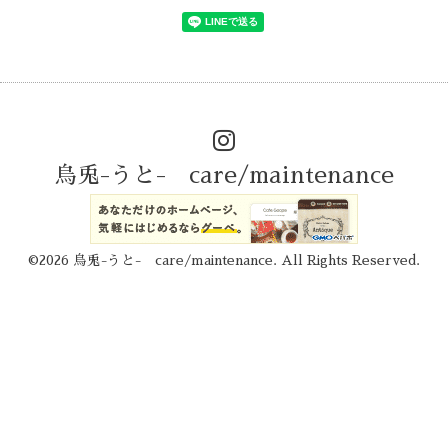
烏兎-うと- care/maintenance
©2026
烏兎-うと- care/maintenance
. All Rights Reserved.