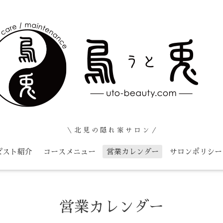
＼ 北 見 の 隠 れ 家 サ ロ ン ／
ピスト紹介
コースメニュー
営業カレンダー
サロンポリシー
営業カレンダー