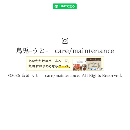
烏兎-うと- care/maintenance
©2026
烏兎-うと- care/maintenance
. All Rights Reserved.