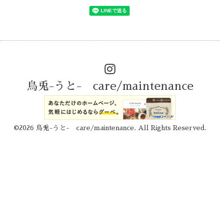
烏兎-うと- care/maintenance
©2026
烏兎-うと- care/maintenance
. All Rights Reserved.