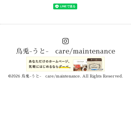
烏兎-うと- care/maintenance
©2026
烏兎-うと- care/maintenance
. All Rights Reserved.