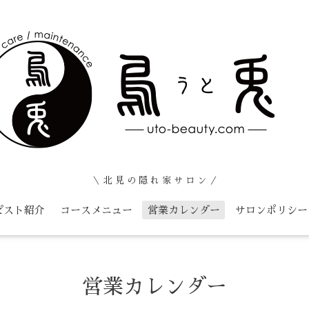
＼ 北 見 の 隠 れ 家 サ ロ ン ／
ピスト紹介
コースメニュー
営業カレンダー
サロンポリシー
営業カレンダー