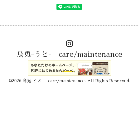
烏兎-うと- care/maintenance
©2026
烏兎-うと- care/maintenance
. All Rights Reserved.