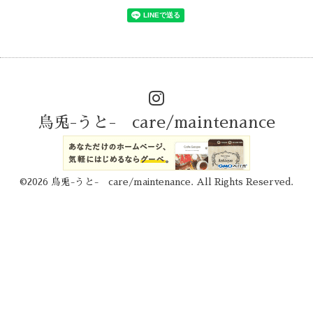
烏兎-うと- care/maintenance
©2026
烏兎-うと- care/maintenance
. All Rights Reserved.