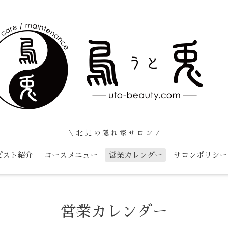
＼ 北 見 の 隠 れ 家 サ ロ ン ／
ピスト紹介
コースメニュー
営業カレンダー
サロンポリシー
営業カレンダー