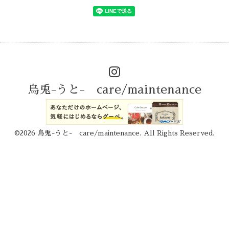
烏兎-うと- care/maintenance
©2026
烏兎-うと- care/maintenance
. All Rights Reserved.