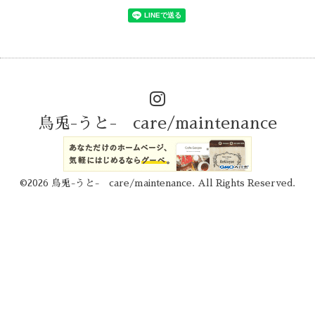
烏兎-うと- care/maintenance
©2026
烏兎-うと- care/maintenance
. All Rights Reserved.