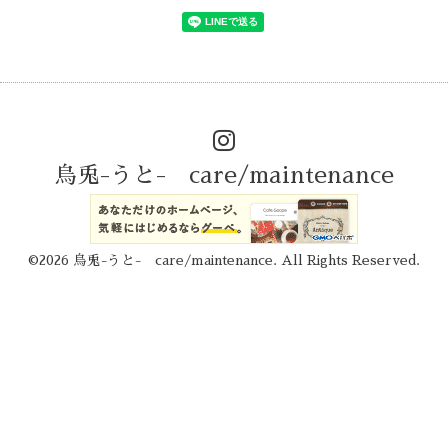
烏兎-うと- care/maintenance
©2026
烏兎-うと- care/maintenance
. All Rights Reserved.