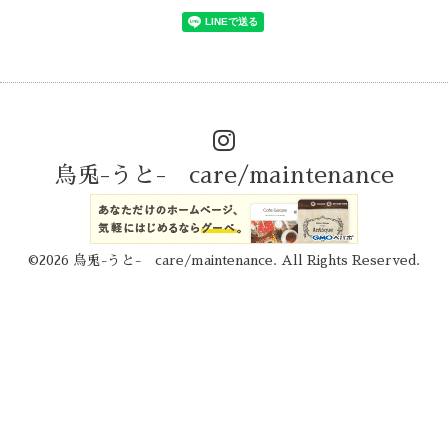
烏兎-うと- care/maintenance
©2026
烏兎-うと- care/maintenance
. All Rights Reserved.