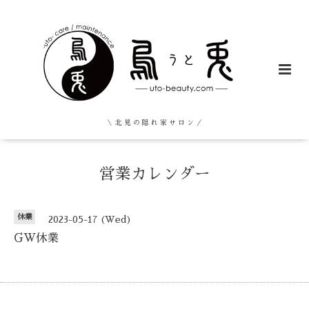
＼ 北 見 の 隠 れ 家 サ ロ ン ／
営業カレンダー
休業
2023-05-17 (Wed)
GW休業