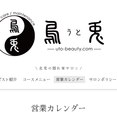
＼ 北 見 の 隠 れ 家 サ ロ ン ／
ピスト紹介
コースメニュー
営業カレンダー
サロンポリシー
営業カレンダー