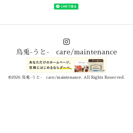
烏兎-うと- care/maintenance
©2026
烏兎-うと- care/maintenance
. All Rights Reserved.