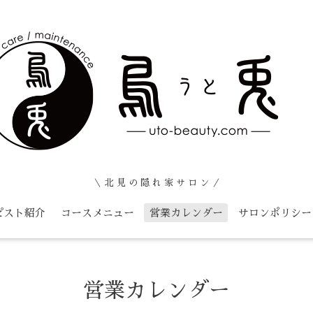
＼ 北 見 の 隠 れ 家 サ ロ ン ／
ピスト紹介
コースメニュー
営業カレンダー
サロンポリシー
営業カレンダー