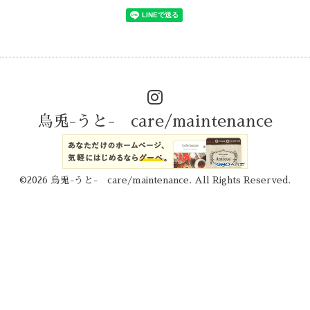
烏兎-うと- care/maintenance
©2026
烏兎-うと- care/maintenance
. All Rights Reserved.