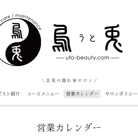
＼ 北 見 の 隠 れ 家 サ ロ ン ／
ピスト紹介
コースメニュー
営業カレンダー
サロンポリシー
営業カレンダー