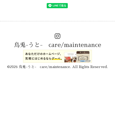
烏兎-うと- care/maintenance
©2026
烏兎-うと- care/maintenance
. All Rights Reserved.