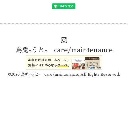
烏兎-うと- care/maintenance
©2026
烏兎-うと- care/maintenance
. All Rights Reserved.