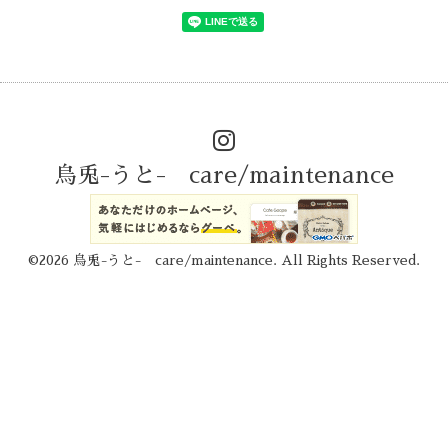
烏兎-うと- care/maintenance
©2026
烏兎-うと- care/maintenance
. All Rights Reserved.