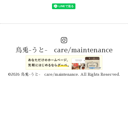
烏兎-うと- care/maintenance
©2026
烏兎-うと- care/maintenance
. All Rights Reserved.