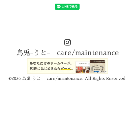
烏兎-うと- care/maintenance
©2026
烏兎-うと- care/maintenance
. All Rights Reserved.