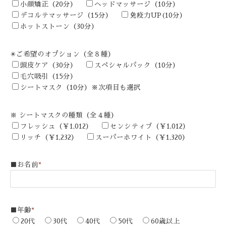
小顔矯正（20分）
ヘッドマッサージ（10分）
デコルテマッサージ（15分）
免疫力UP(10分）
ホットストーン（30分）
✴️ご希望のオプション（全８種）
頭皮ケア（30分）
スペシャルパック（10分）
毛穴吸引（15分）
シートマスク（10分）※次項目も選択
※ シートマスクの種類（全４種）
フレッシュ（￥1,012）
センシティブ（￥1,012）
リッチ（￥1,232）
スーパーホワイト（￥1,320）
■お名前
*
■年齢
*
20代
30代
40代
50代
60歳以上