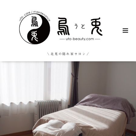
＼ 北 見 の 隠 れ 家 サ ロ ン ／